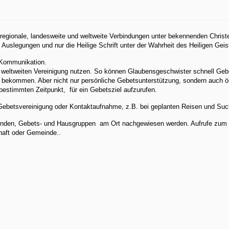
 regionale, landesweite und weltweite Verbindungen unter bekennenden Christe
slegungen und nur die Heilige Schrift unter der Wahrheit des Heiligen Geist
n Kommunikation.
ner weltweiten Vereinigung nutzen. So können Glaubensgeschwister schnell G
u bekommen. Aber nicht nur persönliche Gebetsunterstützung, sondern auch ör
bestimmten Zeitpunkt, für ein Gebetsziel aufzurufen.
betsvereinigung oder Kontaktaufnahme, z.B. bei geplanten Reisen und Such
nden, Gebets- und Hausgruppen am Ort nachgewiesen werden. Aufrufe zum
haft oder Gemeinde..