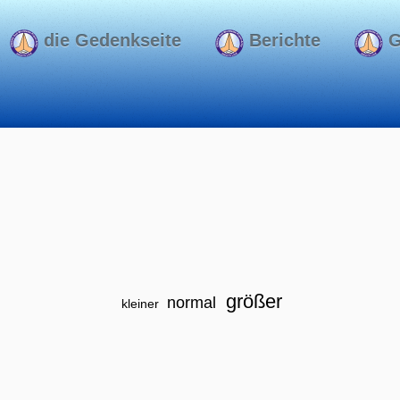
die Gedenkseite
Berichte
G
größer
normal
kleiner