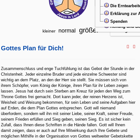
Christliche Lit
Übergabegebet
Die Erntearbeit
Ein Gicht
Wiedergeburt
Erklärung zur
Alkoholsü
Neugeboren
Spenden
Engelgesc
Heilung und Be
größer
normal
Engelschut
kleiner
Gottes Plan für Dich!
Zusammenschluss und enge Tuchfühlung ist das Gebot der Stunde in der
Christenheit. Jeder einzelne Bruder und jede einzelne Schwester sind
wichtig an dem Platz, an den der Herr sie stellt. Sie müssen sich von
ihrem Schöpfer, vom König der Könige, ihren Plan für ihr Leben zeigen
lassen. Jesus hat durch sein Sterben am Kreuz für jeden den Weg zum
Throne Gottes frei gemacht. Dort kann jeder, der reinen Herzens ist,
Weisheit und Weisung bekommen, für sein Leben und seine Aufgaben hier
auf Erden, die dem Plan Gottes entsprechen. Gott will niemand
überfordern, sondern will ihn mit seiner Liebe, seiner Kraft, seiner Freude,
seinem Frieden erfüllen und Sieg geben, seinen Sieg. Es ist sicher kein
Zufall, dass Ihnen diese Schriften in die Hände fallen. Gott will Ihnen
damit zeigen, dass er auch auf Ihre Mitwirkung durch Ihre Gebete und
möglichen Mithilfe in der Organisation von Gottes weltweiter Gebetskette