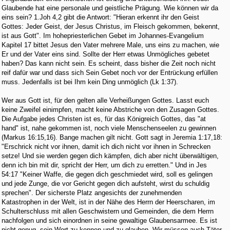
Glaubende hat eine personale und geistliche Prägung. Wie können wir da
eins sein? 1.Joh 4,2 gibt die Antwort: "Hieran erkennt ihr den Geist
Gottes: Jeder Geist, der Jesus Christus, im Fleisch gekommen, bekennt,
ist aus Gott". Im hohepriesterlichen Gebet im Johannes-Evangelium
Kapitel 17 bittet Jesus den Vater mehrere Male, uns eins zu machen, wie
Er und der Vater eins sind. Sollte der Herr etwas Unmögliches gebetet
haben? Das kann nicht sein. Es scheint, dass bisher die Zeit noch nicht
reif dafür war und dass sich Sein Gebet noch vor der Entrückung erfüllen
muss. Jedenfalls ist bei Ihm kein Ding unmöglich (Lk 1:37).
Wer aus Gott ist, für den gelten alle Verheißungen Gottes. Lasst euch
keine Zweifel einimpfen, macht keine Abstriche von den Zusagen Gottes.
Die Aufgabe jedes Christen ist es, für das Königreich Gottes, das "at
hand" ist, nahe gekommen ist, noch viele Menschenseelen zu gewinnen
(Markus 16:15,16). Bange machen gilt nicht. Gott sagt in Jeremia 1:17,18:
"Erschrick nicht vor ihnen, damit ich dich nicht vor ihnen in Schrecken
setze! Und sie werden gegen dich kämpfen, dich aber nicht überwältigen,
denn ich bin mit dir, spricht der Herr, um dich zu erretten." Und in Jes
54:17 "Keiner Waffe, die gegen dich geschmiedet wird, soll es gelingen
und jede Zunge, die vor Gericht gegen dich aufsteht, wirst du schuldig
sprechen". Der sicherste Platz angesichts der zunehmenden
Katastrophen in der Welt, ist in der Nähe des Herrn der Heerscharen, im
Schulterschluss mit allen Geschwistern und Gemeinden, die dem Herrn
nachfolgen und sich einordnen in seine gewaltige Glaubensarmee. Es ist
nicht genug, sein Wort zu kennen und zu glauben. Wir müssen auch Täter