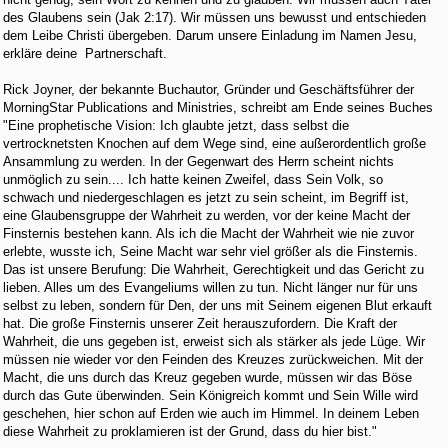
des Glaubens sein (Jak 2:17). Wir müssen uns bewusst und entschieden
dem Leibe Christi übergeben. Darum unsere Einladung im Namen Jesu,
erkläre deine Partnerschaft.
Rick Joyner, der bekannte Buchautor, Gründer und Geschäftsführer der
MorningStar Publications and Ministries, schreibt am Ende seines Buches
"Eine prophetische Vision: Ich glaubte jetzt, dass selbst die
vertrocknetsten Knochen auf dem Wege sind, eine außerordentlich große
Ansammlung zu werden. In der Gegenwart des Herrn scheint nichts
unmöglich zu sein.... Ich hatte keinen Zweifel, dass Sein Volk, so
schwach und niedergeschlagen es jetzt zu sein scheint, im Begriff ist,
eine Glaubensgruppe der Wahrheit zu werden, vor der keine Macht der
Finsternis bestehen kann. Als ich die Macht der Wahrheit wie nie zuvor
erlebte, wusste ich, Seine Macht war sehr viel größer als die Finsternis.
Das ist unsere Berufung: Die Wahrheit, Gerechtigkeit und das Gericht zu
lieben. Alles um des Evangeliums willen zu tun. Nicht länger nur für uns
selbst zu leben, sondern für Den, der uns mit Seinem eigenen Blut erkauft
hat. Die große Finsternis unserer Zeit herauszufordern. Die Kraft der
Wahrheit, die uns gegeben ist, erweist sich als stärker als jede Lüge. Wir
müssen nie wieder vor den Feinden des Kreuzes zurückweichen. Mit der
Macht, die uns durch das Kreuz gegeben wurde, müssen wir das Böse
durch das Gute überwinden. Sein Königreich kommt und Sein Wille wird
geschehen, hier schon auf Erden wie auch im Himmel. In deinem Leben
diese Wahrheit zu proklamieren ist der Grund, dass du hier bist."