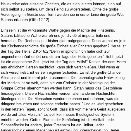
Hauskreise oder einzelne Christen, die es sich leisten können, sich auf
sich selbst zu stellen, um dem Feind zu widerstehen. Ohne die große
Vereinigung im Geiste des Herrn werden sie in erster Linie die große Wut
Satans erfahren (Offb 12:12).
Einssein ist die wirksamste Waffe gegen die Mächte der Finsternis.
Satans taktische Waffe war eh und je: dividé et impera, teile und
herrsche. Die Rechnung ist bisher glatt aufgegangen. Denn wo hat es je in
der Kirchengeschichte die große Einheit aller Christen gegeben? Heute ist
der Tag des Heils. 2.Kor 6:2 "Denn er spricht: "Ich habe dich zur
angenehmen Zeit erhört und dir am Tage des Heils geholfen." Seht, jetzt
ist die angenehme Zeit, jetzt ist der Tag des Heils!" Keiner, der dem Herrn
aus ehrlichem Herzen nachfolgt, kann sich verschließen. Und wenn er
sich verschließt, ist es sein eigener Schaden. Es ist die große Chance.
Alles passt und kommt jetzt zusammen. Die technologische Entwicklung
der Medien ist so weit, dass sie von Christen in der Vereinigung der
Gruppe Gottes übernommen werden kann. Satan muss das Gestohlene
herausgeben. Unsere Nachrichten werden allen anderen Nachrichten
überlegen sein. Die Menschen werden erkennen und erfahren, was sie
dringend brauchen und solange entbehrt haben. "Und es wird geschehen
in den letzten Tagen, spricht Gott, dass ich von meinem Geist ausgießen
werde auf alles Fleisch." Es soll kein neues theologisches System
errichtet werden. Gottes Plan in der Schöpfung ist die Vielfalt: jede
Schneeflocke ist anders, jeder Grashalm ist ein Unikat, jeder
Fingerabdruck eines Menschen ist einzig und unterscheidet ihn. Jeder