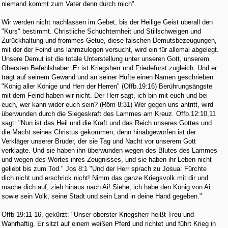
niemand kommt zum Vater denn durch mich".
Wir werden nicht nachlassen im Gebet, bis der Heilige Geist überall den
"Kurs" bestimmt. Christliche Schüchternheit und Stillschweigen und
Zurückhaltung und frommes Getue, diese falschen Demutsbezeugungen,
mit der der Feind uns lahmzulegen versucht, wird ein für allemal abgelegt.
Unsere Demut ist die totale Unterstellung unter unseren Gott, unserem
Obersten Befehlshaber. Er ist Kriegsherr und Friedefürst zugleich. Und er
trägt auf seinem Gewand und an seiner Hüfte einen Namen geschrieben:
"König aller Könige und Herr der Herren" (Offb.19:16) Berührungsängste
mit dem Feind haben wir nicht. Der Herr sagt, ich bin mit euch und bei
euch, wer kann wider euch sein? (Röm 8:31) Wer gegen uns antritt, wird
überwunden durch die Siegeskraft des Lammes am Kreuz. Offb.12:10,11
sagt: "Nun ist das Heil und die Kraft und das Reich unseres Gottes und
die Macht seines Christus gekommen, denn hinabgeworfen ist der
Verkläger unserer Brüder, der sie Tag und Nacht vor unserem Gott
verklagte. Und sie haben ihn überwunden wegen des Blutes des Lammes
und wegen des Wortes ihres Zeugnisses, und sie haben ihr Leben nicht
geliebt bis zum Tod." Jos 8:1 "Und der Herr sprach zu Josua: Fürchte
dich nicht und erschrick nicht! Nimm das ganze Kriegsvolk mit dir und
mache dich auf, zieh hinaus nach Ai! Siehe, ich habe den König von Ai
sowie sein Volk, seine Stadt und sein Land in deine Hand gegeben."
Offb 19:11-16, gekürzt: "Unser oberster Kriegsherr heißt Treu und
Wahrhaftig. Er sitzt auf einem weißen Pferd und richtet und führt Krieg in