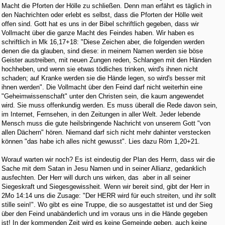
Macht die Pforten der Hölle zu schließen. Denn man erfährt es täglich in
den Nachrichten oder erlebt es selbst, dass die Pforten der Hölle weit
offen sind. Gott hat es uns in der Bibel schriftlich gegeben, dass wir
Vollmacht über die ganze Macht des Feindes haben. Wir haben es
schriftlich in Mk 16,17+18: "Diese Zeichen aber, die folgenden werden
denen die da glauben, sind diese: in meinem Namen werden sie böse
Geister austreiben, mit neuen Zungen reden, Schlangen mit den Händen
hochheben, und wenn sie etwas tödliches trinken, wird's ihnen nicht
schaden; auf Kranke werden sie die Hände legen, so wird's besser mit
ihnen werden". Die Vollmacht über den Feind darf nicht weiterhin eine
"Geheimwissenschaft" unter den Christen sein, die kaum angewendet
wird. Sie muss offenkundig werden. Es muss überall die Rede davon sein,
im Internet, Fernsehen, in den Zeitungen in aller Welt. Jeder lebende
Mensch muss die gute heilsbringende Nachricht von unserem Gott "von
allen Dächern" hören. Niemand darf sich nicht mehr dahinter verstecken
können "das habe ich alles nicht gewusst". Lies dazu Röm 1,20+21.
Worauf warten wir noch? Es ist eindeutig der Plan des Herrn, dass wir die
Sache mit dem Satan in Jesu Namen und in seiner Allianz, gedanklich
ausfechten. Der Herr will durch uns wirken, das aber in all seiner
Siegeskraft und Siegesgewissheit. Wenn wir bereit sind, gibt der Herr in
2Mo 14:14 uns die Zusage: "Der HERR wird für euch streiten, und ihr sollt
stille sein!". Wo gibt es eine Truppe, die so ausgestattet ist und der Sieg
über den Feind unabänderlich und im voraus uns in die Hände gegeben
ist! In der kommenden Zeit wird es keine Gemeinde geben, auch keine