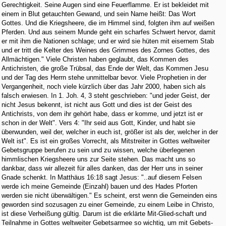
Gerechtigkeit. Seine Augen sind eine Feuerflamme. Er ist bekleidet mit
einem in Blut getauchten Gewand, und sein Name heißt: Das Wort
Gottes. Und die Kriegsheere, die im Himmel sind, folgten ihm auf weißen
Pferden. Und aus seinem Munde geht ein scharfes Schwert hervor, damit
er mit ihm die Nationen schlage; und er wird sie hüten mit eisernem Stab
und er tritt die Kelter des Weines des Grimmes des Zornes Gottes, des
Allmächtigen." Viele Christen haben geglaubt, das Kommen des
Antichristen, die große Trübsal, das Ende der Welt, das Kommen Jesu
und der Tag des Herrn stehe unmittelbar bevor. Viele Prophetien in der
Vergangenheit, noch viele kürzlich über das Jahr 2000, haben sich als
falsch erwiesen. In 1. Joh. 4, 3 steht geschrieben: "und jeder Geist, der
nicht Jesus bekennt, ist nicht aus Gott und dies ist der Geist des
Antichrists, von dem ihr gehört habe, dass er komme, und jetzt ist er
schon in der Welt". Vers 4: "Ihr seid aus Gott, Kinder, und habt sie
überwunden, weil der, welcher in euch ist, größer ist als der, welcher in der
Welt ist". Es ist ein großes Vorrecht, als Mitstreiter in Gottes weltweiter
Gebetsgruppe berufen zu sein und zu wissen, welche überlegenen
himmlischen Kriegsheere uns zur Seite stehen. Das macht uns so
dankbar, dass wir allezeit für alles danken, das der Herr uns in seiner
Gnade schenkt. In Matthäus 16:18 sagt Jesus: "..auf diesem Felsen
werde ich meine Gemeinde (Einzahl) bauen und des Hades Pforten
werden sie nicht überwältigen." Es scheint, erst wenn die Gemeinden eins
geworden sind sozusagen zu einer Gemeinde, zu einem Leibe in Christo,
ist diese Verheißung gültig. Darum ist die erklärte Mit-Glied-schaft und
Teilnahme in Gottes weltweiter Gebetsarmee so wichtig, um mit Gebets-