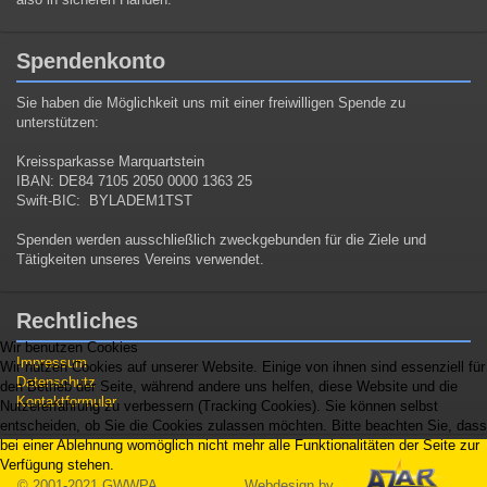
Spendenkonto
Sie haben die Möglichkeit uns mit einer freiwilligen Spende zu
unterstützen:
Kreissparkasse Marquartstein
IBAN: DE84 7105 2050 0000 1363 25
Swift-BIC: BYLADEM1TST
Spenden werden ausschließlich zweckgebunden für die Ziele und
Tätigkeiten unseres Vereins verwendet.
Rechtliches
Wir benutzen Cookies
Impressum
Wir nutzen Cookies auf unserer Website. Einige von ihnen sind essenziell für
Datenschutz
den Betrieb der Seite, während andere uns helfen, diese Website und die
Kontaktformular
Nutzererfahrung zu verbessern (Tracking Cookies). Sie können selbst
entscheiden, ob Sie die Cookies zulassen möchten. Bitte beachten Sie, dass
bei einer Ablehnung womöglich nicht mehr alle Funktionalitäten der Seite zur
Verfügung stehen.
Webdesign by
© 2001-2021 GWWPA