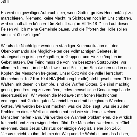
zählt.
Es wird ein gewaltiger Aufbruch sein, wenn Gottes großes Heer anfängt zu
marschieren'. Niemand, keine Macht im Sichtbaren noch im Unsichtbaren,
wird sie aufhalten können. Die Schrift sagt in Mt 16:18: "..und auf diesen
Felsen will ich meine Gemeinde bauen, und die Pforten der Hölle sollen
sie nicht überwältigen".
Wir als die Nachfolger werden in ständiger Kommunikation mit dem
Oberkommando alle Möglichkeiten des vollmächtigen Gebetes, in
strategischen geistigen Angriffen, in Gruppen- und Einzelkämpfen im
Gebet nutzen. Der Feind muss die von ihm besetzten Stützpunkte, vor
allem im Internet, in der Mediawelt und Politik, im Schulwesen und in den
Köpfen der Menschen freigeben. Unser Gott wird die volle Herrschaft
übernehmen. In 2.Kor 10:4 HfA (Hoffnung für alle) steht geschrieben: "Die
Waffen, mit denen ich kämpfe, sind die Waffen Gottes. Sie sind mächtig
genug, jede Festung zu zerstören, jedes menschliche Gedankengebäude
niederzureißen". Wir werden die Mediawelt mit frohen Nachrichten
versorgen, mit Gottes guten Nachrichten und mit belegbaren Wundern
Gottes. Wir werden bekannt machen, was die Bibel sagt, was sie zu den
Problemen dieser Welt anzubieten hat und wie sie dem einzelnen
Menschen helfen kann. Wir werden die Wahrheit proklamieren, die wirklich
freimacht und zum ewigen Leben führt. Die Menschen werden schließlich
erkennen, dass Jesus Christus der einzige Weg ist, siehe Joh 14,6:
"Jesus spricht zu ihm: Ich bin der Weg und die Wahrheit und das Leben,