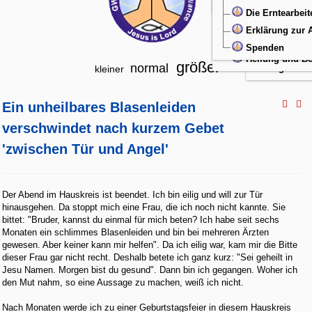
Christliche Lit
Übergabegebet
Die Erntearbeit
Ein Gicht
Wiedergeburt
Erklärung zur
Alkoholsü
Neugeboren
Spenden
Engelgesc
Heilung und Be
größer
normal
Engelschut
kleiner
Ein unheilbares Blasenleiden
verschwindet nach kurzem Gebet
'zwischen Tür und Angel'
Der Abend im Hauskreis ist beendet. Ich bin eilig und will zur Tür
hinausgehen. Da stoppt mich eine Frau, die ich noch nicht kannte. Sie
bittet: "Bruder, kannst du einmal für mich beten? Ich habe seit sechs
Monaten ein schlimmes Blasenleiden und bin bei mehreren Ärzten
gewesen. Aber keiner kann mir helfen". Da ich eilig war, kam mir die Bitte
dieser Frau gar nicht recht. Deshalb betete ich ganz kurz: "Sei geheilt in
Jesu Namen. Morgen bist du gesund". Dann bin ich gegangen. Woher ich
den Mut nahm, so eine Aussage zu machen, weiß ich nicht.
Nach Monaten werde ich zu einer Geburtstagsfeier in diesem Hauskreis